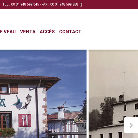
TEL :
00 34 948 599 045 - FAX : 00 34 948 599 288
E VEAU
VENTA
ACCÈS
CONTACT