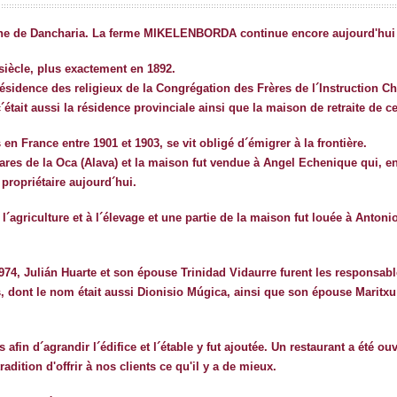
nne de Dancharia. La ferme MIKELENBORDA continue encore aujourd'hui so
 siècle, plus exactement en 1892.
 résidence des religieux de la Congrégation des Frères de l´Instruction C
´était aussi la résidence provinciale ainsi que la maison de retraite de c
 en France entre 1901 et 1903, se vit obligé d´émigrer à la frontière.
ares de la Oca (Alava) et la maison fut vendue à Angel Echenique qui, en
propriétaire aujourd´hui.
´agriculture et à l´élevage et une partie de la maison fut louée à Antoni
974, Julián Huarte et son épouse Trinidad Vidaurre furent les responsabl
s, dont le nom était aussi Dionisio Múgica, ainsi que son épouse Maritxu
 afin d´agrandir l´édifice et l´étable y fut ajoutée. Un restaurant a été o
dition d'offrir à nos clients ce qu'il y a de mieux.